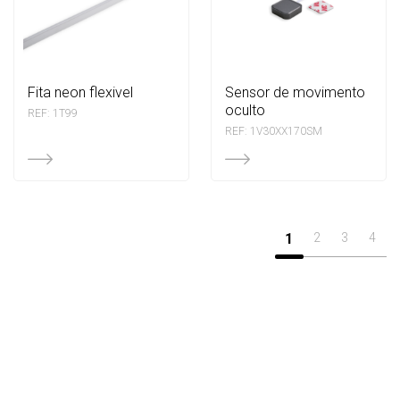
fita neon flexivel
sensor de movimento
oculto
REF: 1T99
REF: 1V30XX170SM
1
2
3
4