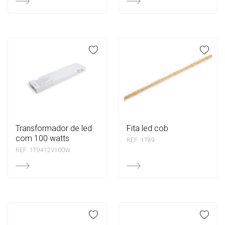
transformador de led
fita led cob
com 100 watts
REF: 1T89
REF: 1T9412V100W