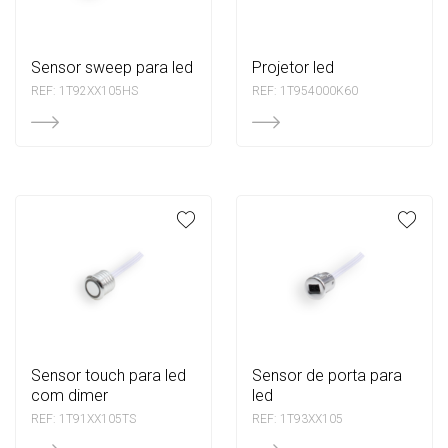
sensor sweep para led
projetor led
REF: 1T92XX105HS
REF: 1T954000K60
sensor touch para led
sensor de porta para
com dimer
led
REF: 1T91XX105TS
REF: 1T93XX105