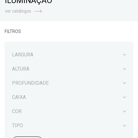
ILUMINAÇÃO
ver catálogos
FILTROS
LARGURA
ALTURA
PROFUNDIDADE
CAIXA
COR
TIPO