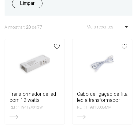
Limpar
Mais recentes
A mostrar:
20
de 77
transformador de led
cabo de ligação de fita
com 12 watts
led a transformador
REF: 1T9412VX12W
REF: 1T9810008MM