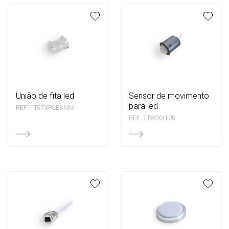
união de fita led
sensor de movimento
para led
REF: 1T97XPCB8MM
REF: 1T90XX105