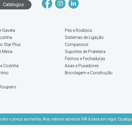
Catálogos
e Gaveta
Pés e Rodízios
ozinha
Sistemas de Ligação
c Star Plus
Compassos
e Mesa
Suportes de Prateleira
Fechos e Fechaduras
e Cozinha
Asas e Puxadores
mínio
Bricolagem e Construção
Roupeiro
lso o preço aumenta. Aos valores acresce IVA à taxa em vigor. Qualque