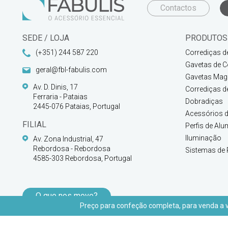
Contactos
SEDE / LOJA
PRODUTOS
(+351) 244 587 220
Corrediças d
Gavetas de C
geral@fbl-fabulis.com
Gavetas Magi
Av. D. Dinis, 17
Corrediças d
Ferraria - Pataias
Dobradiças
2445-076 Pataias, Portugal
Acessórios d
FILIAL
Perfis de Alu
Iluminação
Av. Zona Industrial, 47
Rebordosa - Rebordosa
Sistemas de 
4585-303 Rebordosa, Portugal
O que nos move?
Preço para confeção completa, para venda a vu