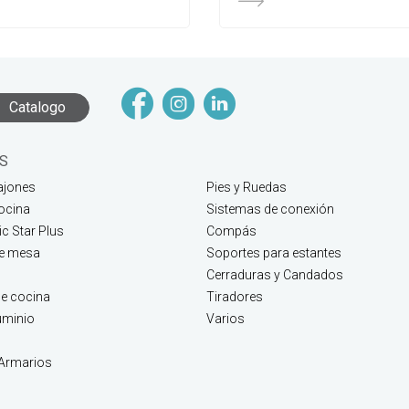
Catalogo
S
ajones
Pies y Ruedas
ocina
Sistemas de conexión
c Star Plus
Compás
de mesa
Soportes para estantes
Cerraduras y Candados
e cocina
Tiradores
luminio
Varios
 Armarios