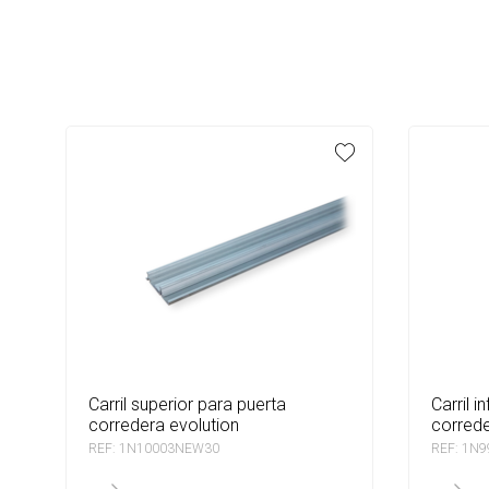
carril superior para puerta
carril inferior para puerta
corredera evolution
correde
REF: 1N10003NEW30
REF: 1N