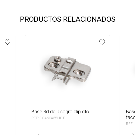
PRODUCTOS RELACIONADOS
base 3d de bisagra clip dtc
base 3d de bisagra clip dtc con
taco
REF: 1G460435H0-B
REF: