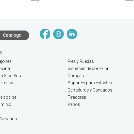
Catalogo
S
ajones
Pies y Ruedas
ocina
Sistemas de conexión
c Star Plus
Compás
de mesa
Soportes para estantes
Cerraduras y Candados
e cocina
Tiradores
luminio
Varios
 Armarios