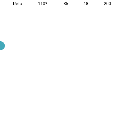
Reta
110º
35
48
200