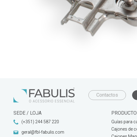
Contactos
SEDE / LOJA
PRODUCTO
(+351) 244 587 220
Guías para c
Cajones de c
geral@fbl-fabulis.com
Cajones Magi