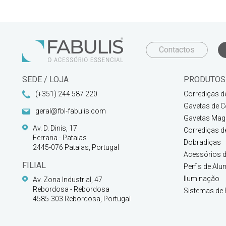
Contactos
SEDE / LOJA
PRODUTOS
(+351) 244 587 220
Corrediças d
Gavetas de C
geral@fbl-fabulis.com
Gavetas Magi
Av. D. Dinis, 17
Corrediças d
Ferraria - Pataias
Dobradiças
2445-076 Pataias, Portugal
Acessórios d
FILIAL
Perfis de Alu
Iluminação
Av. Zona Industrial, 47
Rebordosa - Rebordosa
Sistemas de 
4585-303 Rebordosa, Portugal