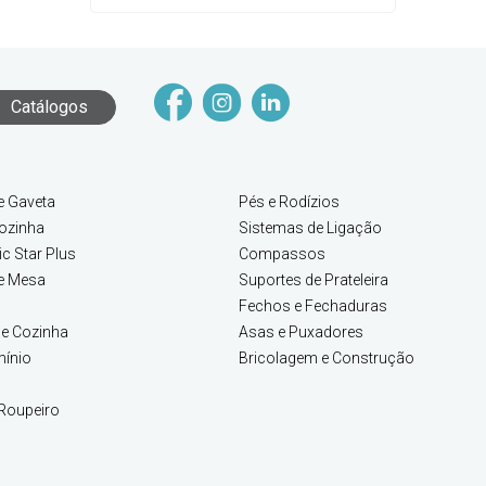
Catálogos
e Gaveta
Pés e Rodízios
ozinha
Sistemas de Ligação
c Star Plus
Compassos
e Mesa
Suportes de Prateleira
Fechos e Fechaduras
e Cozinha
Asas e Puxadores
mínio
Bricolagem e Construção
Roupeiro