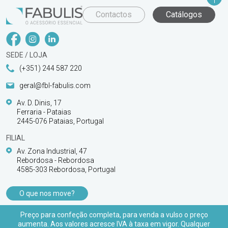
Contactos
Catálogos
SEDE / LOJA
(+351) 244 587 220
geral@fbl-fabulis.com
Av. D. Dinis, 17
Ferraria - Pataias
2445-076 Pataias, Portugal
FILIAL
Av. Zona Industrial, 47
Rebordosa - Rebordosa
4585-303 Rebordosa, Portugal
O que nos move?
PRODUTOS
Preço para confeção completa, para venda a vulso o preço
aumenta. Aos valores acresce IVA à taxa em vigor. Qualquer