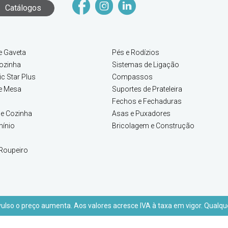
Catálogos
e Gaveta
Pés e Rodízios
ozinha
Sistemas de Ligação
c Star Plus
Compassos
e Mesa
Suportes de Prateleira
Fechos e Fechaduras
e Cozinha
Asas e Puxadores
mínio
Bricolagem e Construção
Roupeiro
lso o preço aumenta. Aos valores acresce IVA à taxa em vigor. Qualque