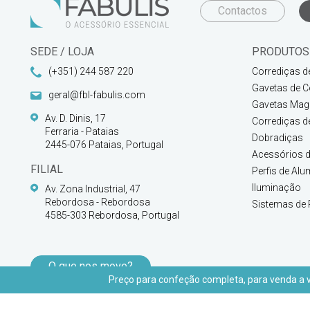
Contactos
SEDE / LOJA
PRODUTOS
(+351) 244 587 220
Corrediças d
Gavetas de C
geral@fbl-fabulis.com
Gavetas Magi
Av. D. Dinis, 17
Corrediças d
Ferraria - Pataias
Dobradiças
2445-076 Pataias, Portugal
Acessórios d
FILIAL
Perfis de Alu
Iluminação
Av. Zona Industrial, 47
Rebordosa - Rebordosa
Sistemas de 
4585-303 Rebordosa, Portugal
O que nos move?
Preço para confeção completa, para venda a vu