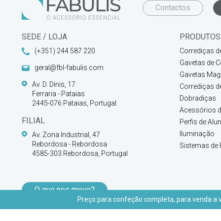
Contactos
SEDE / LOJA
PRODUTOS
(+351) 244 587 220
Corrediças d
Gavetas de C
geral@fbl-fabulis.com
Gavetas Magi
Av. D. Dinis, 17
Corrediças d
Ferraria - Pataias
Dobradiças
2445-076 Pataias, Portugal
Acessórios d
FILIAL
Perfis de Alu
Iluminação
Av. Zona Industrial, 47
Rebordosa - Rebordosa
Sistemas de 
4585-303 Rebordosa, Portugal
O que nos move?
Preço para confeção completa, para venda a vu