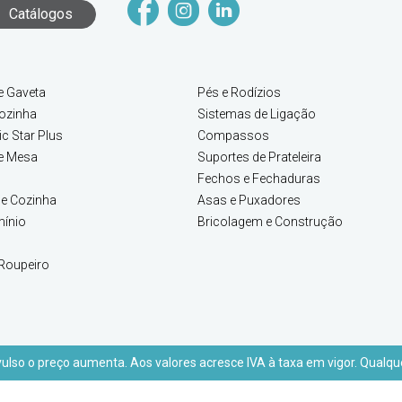
Catálogos
e Gaveta
Pés e Rodízios
ozinha
Sistemas de Ligação
c Star Plus
Compassos
e Mesa
Suportes de Prateleira
Fechos e Fechaduras
e Cozinha
Asas e Puxadores
mínio
Bricolagem e Construção
Roupeiro
lso o preço aumenta. Aos valores acresce IVA à taxa em vigor. Qualque