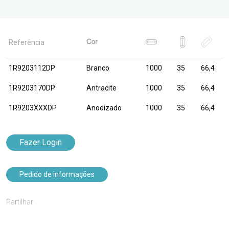
Referência
1R9203112DP
Branco
1000
35
66,4
1R9203170DP
Antracite
1000
35
66,4
1R9203XXXDP
Anodizado
1000
35
66,4
Fazer Login
Pedido de informações
Partilhar