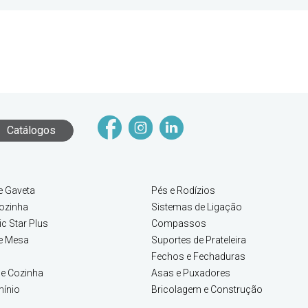
Catálogos
e Gaveta
Pés e Rodízios
ozinha
Sistemas de Ligação
c Star Plus
Compassos
e Mesa
Suportes de Prateleira
Fechos e Fechaduras
e Cozinha
Asas e Puxadores
mínio
Bricolagem e Construção