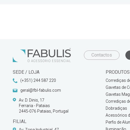
Contactos
SEDE / LOJA
PRODUTOS
(+351) 244 587 220
Corrediças d
Gavetas de C
geral@fbl-fabulis.com
Gavetas Magi
Av. D. Dinis, 17
Corrediças d
Ferraria - Pataias
Dobradiças
2445-076 Pataias, Portugal
Acessórios d
FILIAL
Perfis de Alu
Iluminação
Av. Zona Industrial, 47