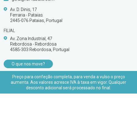
Av. D. Dinis, 17
Ferraria - Pataias
2445-076 Pataias, Portugal
FILIAL
Av. Zona Industrial, 47
Rebordosa - Rebordosa
4585-303 Rebordosa, Portugal
O que nos move?
PRODUTOS
Preço para confeção completa, para venda a vulso o preço
aumenta. Aos valores acresce IVA à taxa em vigor. Qualquer
APOIO AO CLIENTE
desconto adicional será processado no final.
© 2026 FBL Fabulis - O acessório essencial |
Todos os direitos reservados