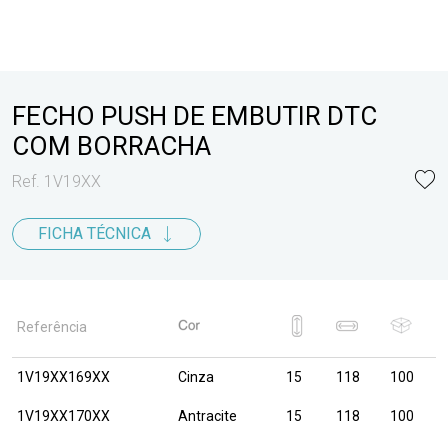
FECHO PUSH DE EMBUTIR DTC
COM BORRACHA
Ref. 1V19XX
FICHA TÉCNICA
Referência
1V19XX169XX
Cinza
15
118
100
1V19XX170XX
Antracite
15
118
100