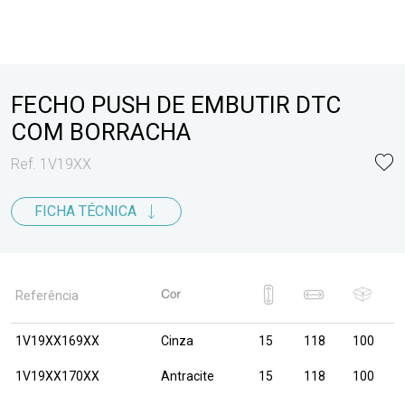
FECHO PUSH DE EMBUTIR DTC
COM BORRACHA
Ref. 1V19XX
FICHA TÉCNICA
Referência
1V19XX169XX
Cinza
15
118
100
1V19XX170XX
Antracite
15
118
100