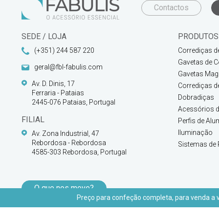
Contactos
SEDE / LOJA
PRODUTOS
(+351) 244 587 220
Corrediças d
Gavetas de C
geral@fbl-fabulis.com
Gavetas Magi
Av. D. Dinis, 17
Corrediças d
Ferraria - Pataias
Dobradiças
2445-076 Pataias, Portugal
Acessórios d
FILIAL
Perfis de Alu
Iluminação
Av. Zona Industrial, 47
Rebordosa - Rebordosa
Sistemas de 
4585-303 Rebordosa, Portugal
O que nos move?
Preço para confeção completa, para venda a vu