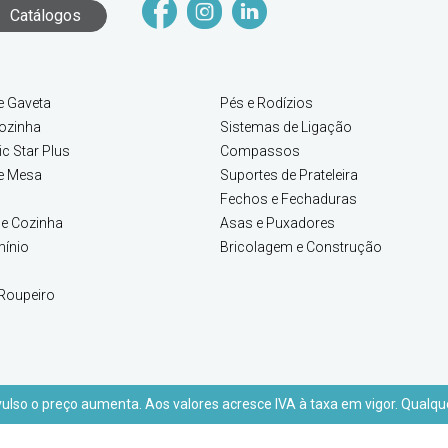
Catálogos
e Gaveta
Pés e Rodízios
ozinha
Sistemas de Ligação
c Star Plus
Compassos
e Mesa
Suportes de Prateleira
Fechos e Fechaduras
e Cozinha
Asas e Puxadores
mínio
Bricolagem e Construção
Roupeiro
lso o preço aumenta. Aos valores acresce IVA à taxa em vigor. Qualque