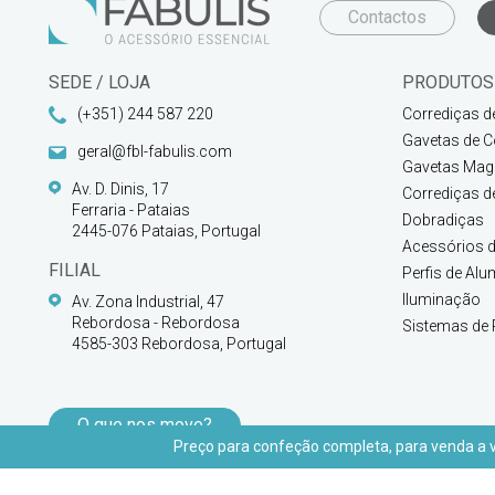
Contactos
SEDE / LOJA
PRODUTOS
(+351) 244 587 220
Corrediças d
Gavetas de C
geral@fbl-fabulis.com
Gavetas Magi
Av. D. Dinis, 17
Corrediças d
Ferraria - Pataias
Dobradiças
2445-076 Pataias, Portugal
Acessórios d
FILIAL
Perfis de Alu
Iluminação
Av. Zona Industrial, 47
Rebordosa - Rebordosa
Sistemas de 
4585-303 Rebordosa, Portugal
O que nos move?
Preço para confeção completa, para venda a vu