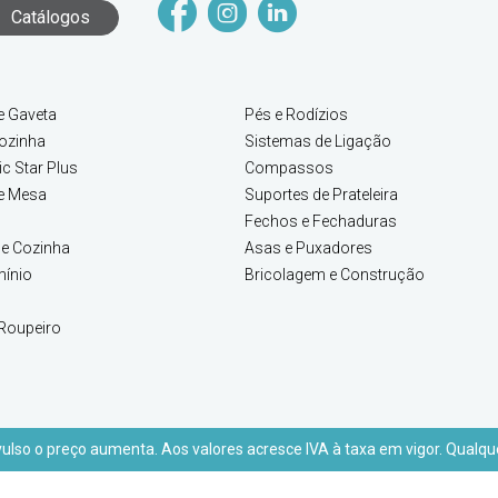
Catálogos
e Gaveta
Pés e Rodízios
ozinha
Sistemas de Ligação
c Star Plus
Compassos
e Mesa
Suportes de Prateleira
Fechos e Fechaduras
e Cozinha
Asas e Puxadores
mínio
Bricolagem e Construção
Roupeiro
lso o preço aumenta. Aos valores acresce IVA à taxa em vigor. Qualque