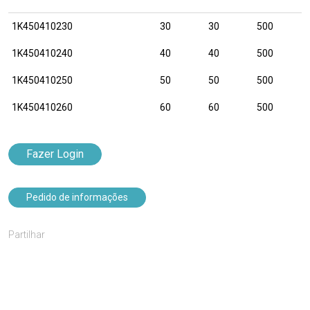
1K450410230
30
30
500
1K450410240
40
40
500
1K450410250
50
50
500
1K450410260
60
60
500
Fazer Login
Pedido de informações
Partilhar