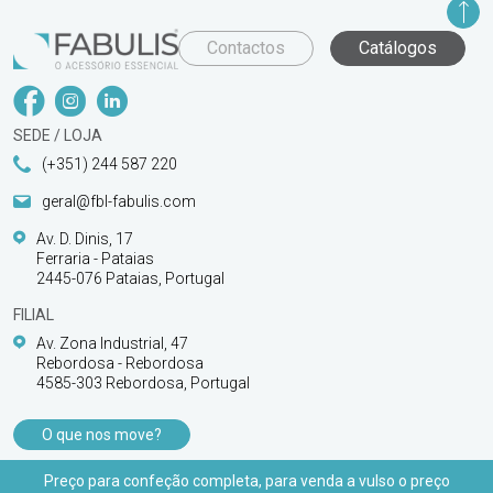
Contactos
Catálogos
SEDE / LOJA
(+351) 244 587 220
geral@fbl-fabulis.com
Av. D. Dinis, 17
Ferraria - Pataias
2445-076 Pataias, Portugal
FILIAL
Av. Zona Industrial, 47
Rebordosa - Rebordosa
4585-303 Rebordosa, Portugal
O que nos move?
PRODUTOS
Preço para confeção completa, para venda a vulso o preço