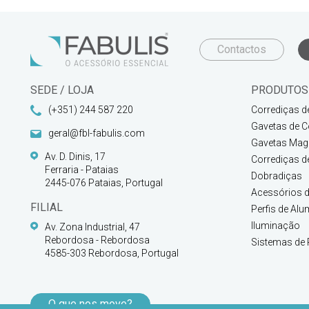
Contactos
SEDE / LOJA
PRODUTOS
(+351) 244 587 220
Corrediças d
Gavetas de C
geral@fbl-fabulis.com
Gavetas Magi
Av. D. Dinis, 17
Corrediças d
Ferraria - Pataias
Dobradiças
2445-076 Pataias, Portugal
Acessórios d
FILIAL
Perfis de Alu
Iluminação
Av. Zona Industrial, 47
Rebordosa - Rebordosa
Sistemas de 
4585-303 Rebordosa, Portugal
O que nos move?