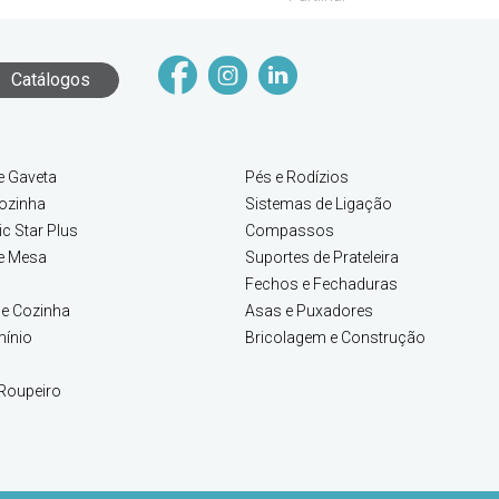
Catálogos
e Gaveta
Pés e Rodízios
ozinha
Sistemas de Ligação
c Star Plus
Compassos
e Mesa
Suportes de Prateleira
Fechos e Fechaduras
e Cozinha
Asas e Puxadores
mínio
Bricolagem e Construção
Roupeiro