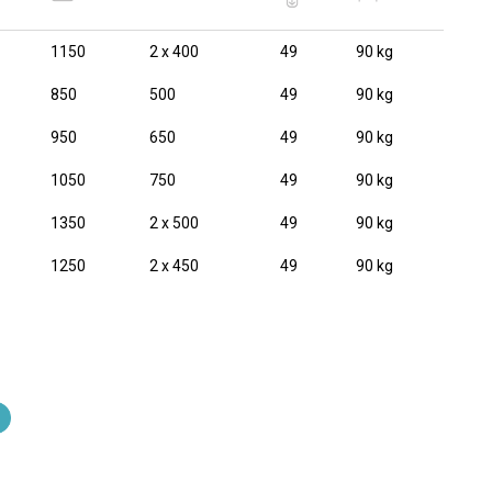
1150
2 x 400
49
90 kg
850
500
49
90 kg
950
650
49
90 kg
1050
750
49
90 kg
1350
2 x 500
49
90 kg
1250
2 x 450
49
90 kg