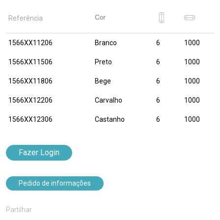
Referência
1566XX11206
Branco
6
1000
1566XX11506
Preto
6
1000
1566XX11806
Bege
6
1000
1566XX12206
Carvalho
6
1000
1566XX12306
Castanho
6
1000
Fazer Login
Pedido de informações
Partilhar