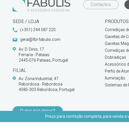
Contactos
SEDE / LOJA
PRODUTOS
(+351) 244 587 220
Corrediças d
Gavetas de C
geral@fbl-fabulis.com
Gavetas Magi
Av. D. Dinis, 17
Corrediças d
Ferraria - Pataias
Dobradiças
2445-076 Pataias, Portugal
Acessórios d
FILIAL
Perfis de Alu
Iluminação
Av. Zona Industrial, 47
Rebordosa - Rebordosa
Sistemas de 
4585-303 Rebordosa, Portugal
O que nos move?
Preço para confeção completa, para venda a vu