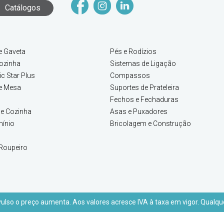
Catálogos
e Gaveta
Pés e Rodízios
ozinha
Sistemas de Ligação
c Star Plus
Compassos
e Mesa
Suportes de Prateleira
Fechos e Fechaduras
e Cozinha
Asas e Puxadores
mínio
Bricolagem e Construção
Roupeiro
lso o preço aumenta. Aos valores acresce IVA à taxa em vigor. Qualque