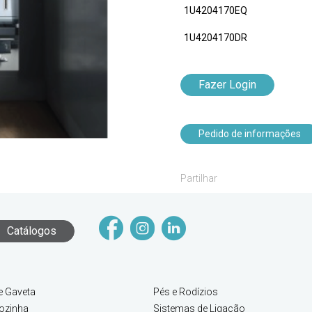
1U4204170EQ
1U4204170DR
Fazer Login
Pedido de informações
Partilhar
Catálogos
e Gaveta
Pés e Rodízios
ozinha
Sistemas de Ligação