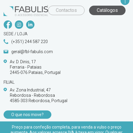
Contactos
Catálogos
SEDE / LOJA
(+351) 244 587 220
geral@fbl-fabulis.com
Av. D. Dinis, 17
Ferraria - Pataias
2445-076 Pataias, Portugal
FILIAL
Av. Zona Industrial, 47
Rebordosa - Rebordosa
4585-303 Rebordosa, Portugal
O que nos move?
PRODUTOS
Preço para confeção completa, para venda a vulso o preço
aumenta. Aos valores acresce IVA à taxa em vigor. Qualquer