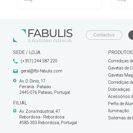
Contactos
SEDE / LOJA
PRODUTOS
(+351) 244 587 220
Corrediças d
Gavetas de C
geral@fbl-fabulis.com
Gavetas Magi
Av. D. Dinis, 17
Corrediças d
Ferraria - Pataias
Dobradiças
2445-076 Pataias, Portugal
Acessórios d
FILIAL
Perfis de Alu
Iluminação
Av. Zona Industrial, 47
Rebordosa - Rebordosa
Sistemas de 
4585-303 Rebordosa, Portugal