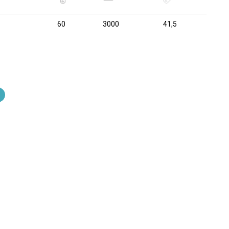
60
3000
41,5