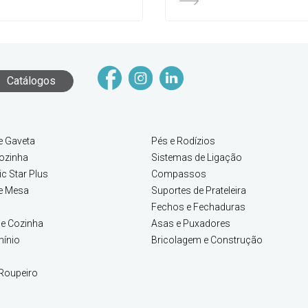
Catálogos
e Gaveta
Pés e Rodízios
ozinha
Sistemas de Ligação
c Star Plus
Compassos
e Mesa
Suportes de Prateleira
Fechos e Fechaduras
e Cozinha
Asas e Puxadores
mínio
Bricolagem e Construção
Roupeiro