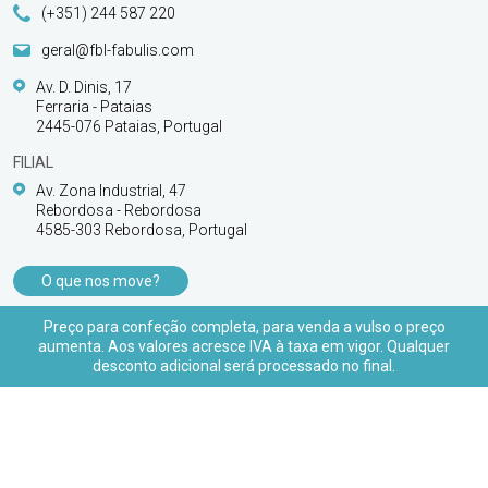
(+351) 244 587 220
geral@fbl-fabulis.com
Av. D. Dinis, 17
Ferraria - Pataias
2445-076 Pataias, Portugal
FILIAL
Av. Zona Industrial, 47
Rebordosa - Rebordosa
4585-303 Rebordosa, Portugal
O que nos move?
PRODUTOS
Preço para confeção completa, para venda a vulso o preço
aumenta. Aos valores acresce IVA à taxa em vigor. Qualquer
APOIO AO CLIENTE
desconto adicional será processado no final.
© 2026 FBL Fabulis - O acessório essencial |
Todos os direitos reservados