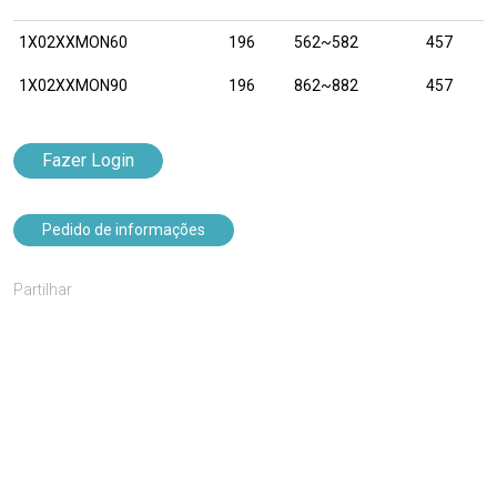
1X02XXMON60
196
562~582
457
1X02XXMON90
196
862~882
457
Fazer Login
Pedido de informações
Partilhar