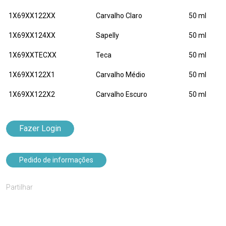
1X69XX122XX
Carvalho Claro
50 ml
1X69XX124XX
Sapelly
50 ml
1X69XXTECXX
Teca
50 ml
1X69XX122X1
Carvalho Médio
50 ml
1X69XX122X2
Carvalho Escuro
50 ml
Fazer Login
Pedido de informações
Partilhar