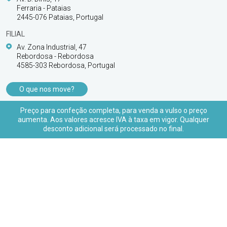
Ferraria - Pataias
2445-076 Pataias, Portugal
FILIAL
Av. Zona Industrial, 47
Rebordosa - Rebordosa
4585-303 Rebordosa, Portugal
O que nos move?
PRODUTOS
Preço para confeção completa, para venda a vulso o preço
aumenta. Aos valores acresce IVA à taxa em vigor. Qualquer
APOIO AO CLIENTE
desconto adicional será processado no final.
© 2026 FBL Fabulis - O acessório essencial |
Todos os direitos reservados