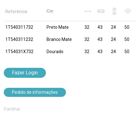
Referência
1T540311732
Preto Mate
32
43
24
50
1T540311232
Branco Mate
32
43
24
50
1T54031X732
Dourado
32
43
24
50
Fazer Login
Pedido de informações
Partilhar