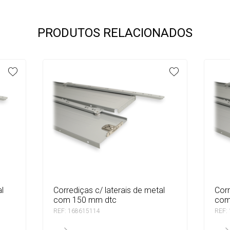
PRODUTOS RELACIONADOS
corrediças c/ laterais de metal
corrediças c/ laterais de metal
com 150 mm dtc
com
REF: 168615114
REF: