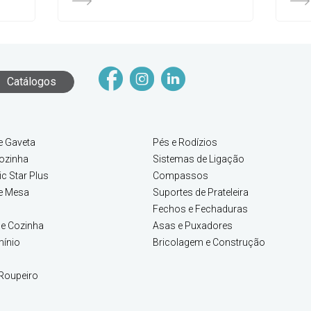
Catálogos
e Gaveta
Pés e Rodízios
ozinha
Sistemas de Ligação
c Star Plus
Compassos
e Mesa
Suportes de Prateleira
Fechos e Fechaduras
e Cozinha
Asas e Puxadores
mínio
Bricolagem e Construção
Roupeiro