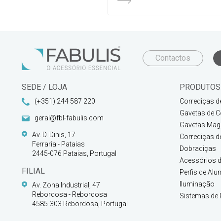
Contactos
SEDE / LOJA
PRODUTOS
(+351) 244 587 220
Corrediças d
Gavetas de C
geral@fbl-fabulis.com
Gavetas Magi
Av. D. Dinis, 17
Corrediças d
Ferraria - Pataias
Dobradiças
2445-076 Pataias, Portugal
Acessórios d
FILIAL
Perfis de Alu
Iluminação
Av. Zona Industrial, 47
Rebordosa - Rebordosa
Sistemas de 
4585-303 Rebordosa, Portugal