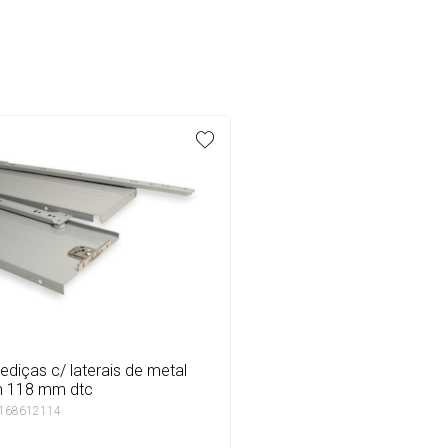
 118 mm dtc
 168612114