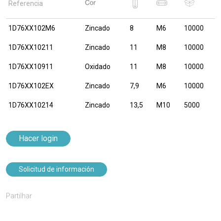
Referencia
1D76XX102M6
Zincado
8
M6
10000
1D76XX10211
Zincado
11
M8
10000
1D76XX10911
Oxidado
11
M8
10000
1D76XX102EX
Zincado
7,9
M6
10000
1D76XX10214
Zincado
13,5
M10
5000
Hacer login
Solicitud de información
Partilhar