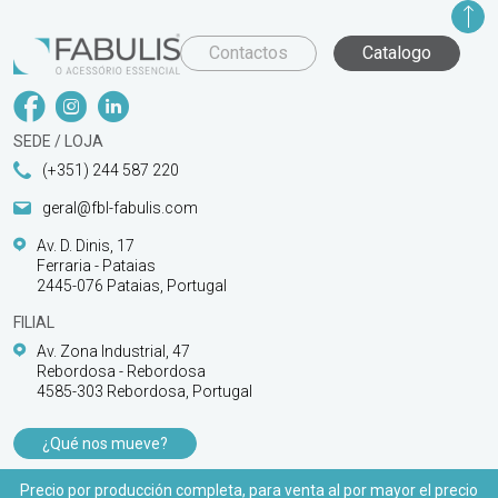
Contactos
Catalogo
SEDE / LOJA
(+351) 244 587 220
geral@fbl-fabulis.com
Av. D. Dinis, 17
Ferraria - Pataias
2445-076 Pataias, Portugal
FILIAL
Av. Zona Industrial, 47
Rebordosa - Rebordosa
4585-303 Rebordosa, Portugal
¿Qué nos mueve?
PRODUCTOS
Precio por producción completa, para venta al por mayor el precio