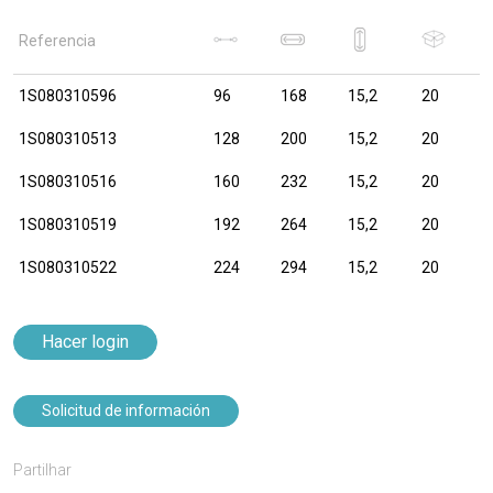
Referencia
1S080310596
96
168
15,2
20
1S080310513
128
200
15,2
20
1S080310516
160
232
15,2
20
1S080310519
192
264
15,2
20
1S080310522
224
294
15,2
20
Hacer login
Solicitud de información
Partilhar