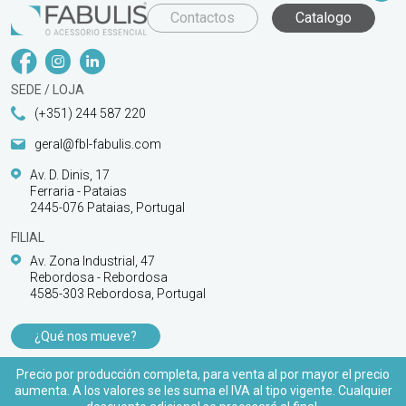
Contactos
Catalogo
SEDE / LOJA
(+351) 244 587 220
geral@fbl-fabulis.com
Av. D. Dinis, 17
Ferraria - Pataias
2445-076 Pataias, Portugal
FILIAL
Av. Zona Industrial, 47
Rebordosa - Rebordosa
4585-303 Rebordosa, Portugal
¿Qué nos mueve?
PRODUCTOS
Precio por producción completa, para venta al por mayor el precio
aumenta. A los valores se les suma el IVA al tipo vigente. Cualquier
APOYO AL CLIENTE