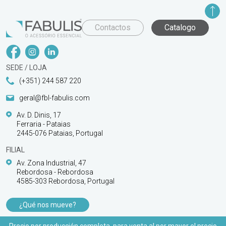
Contactos
Catalogo
SEDE / LOJA
(+351) 244 587 220
geral@fbl-fabulis.com
Av. D. Dinis, 17
Ferraria - Pataias
2445-076 Pataias, Portugal
FILIAL
Av. Zona Industrial, 47
Rebordosa - Rebordosa
4585-303 Rebordosa, Portugal
¿Qué nos mueve?
PRODUCTOS