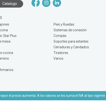
Catalogo
S
ajones
Pies y Ruedas
ocina
Sistemas de conexión
c Star Plus
Compás
de mesa
Soportes para estantes
Cerraduras y Candados
e cocina
Tiradores
luminio
Varios
 Armarios
yor el precio aumenta. A los valores se les suma el IVA al tipo vigente.