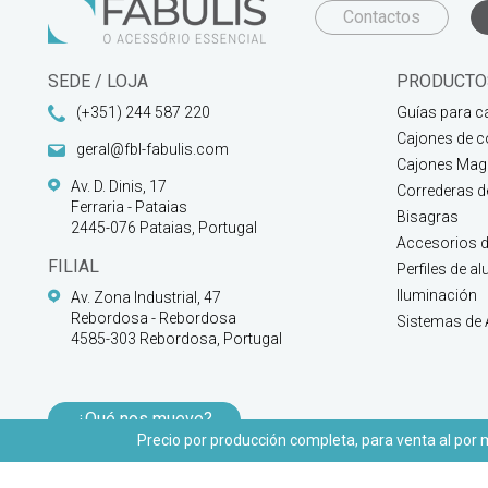
Contactos
SEDE / LOJA
PRODUCTO
(+351) 244 587 220
Guías para c
Cajones de c
geral@fbl-fabulis.com
Cajones Magi
Av. D. Dinis, 17
Correderas 
Ferraria - Pataias
Bisagras
2445-076 Pataias, Portugal
Accesorios d
FILIAL
Perfiles de a
Iluminación
Av. Zona Industrial, 47
Rebordosa - Rebordosa
Sistemas de
4585-303 Rebordosa, Portugal
¿Qué nos mueve?
Precio por producción completa, para venta al por ma