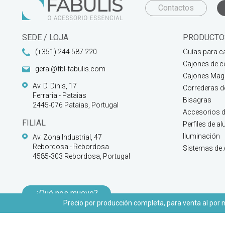
Contactos
SEDE / LOJA
PRODUCTO
(+351) 244 587 220
Guías para c
Cajones de c
geral@fbl-fabulis.com
Cajones Magi
Av. D. Dinis, 17
Correderas 
Ferraria - Pataias
Bisagras
2445-076 Pataias, Portugal
Accesorios d
FILIAL
Perfiles de a
Iluminación
Av. Zona Industrial, 47
Rebordosa - Rebordosa
Sistemas de
4585-303 Rebordosa, Portugal
¿Qué nos mueve?
Precio por producción completa, para venta al por ma