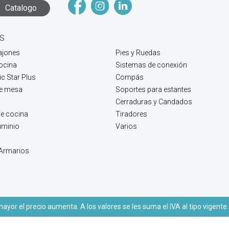
Catalogo
S
ajones
Pies y Ruedas
ocina
Sistemas de conexión
c Star Plus
Compás
de mesa
Soportes para estantes
Cerraduras y Candados
e cocina
Tiradores
luminio
Varios
 Armarios
yor el precio aumenta. A los valores se les suma el IVA al tipo vigente.