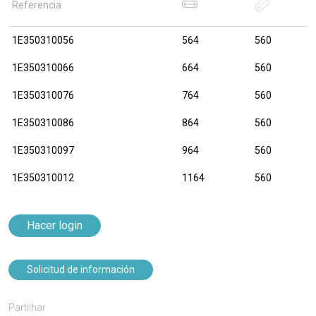
Referencia
1E350310056
564
560
1E350310066
664
560
1E350310076
764
560
1E350310086
864
560
1E350310097
964
560
1E350310012
1164
560
Hacer login
Solicitud de información
Partilhar