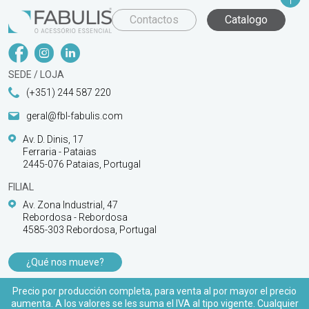
Contactos
Catalogo
SEDE / LOJA
(+351) 244 587 220
geral@fbl-fabulis.com
Av. D. Dinis, 17
Ferraria - Pataias
2445-076 Pataias, Portugal
FILIAL
Av. Zona Industrial, 47
Rebordosa - Rebordosa
4585-303 Rebordosa, Portugal
¿Qué nos mueve?
PRODUCTOS
Precio por producción completa, para venta al por mayor el precio
aumenta. A los valores se les suma el IVA al tipo vigente. Cualquier