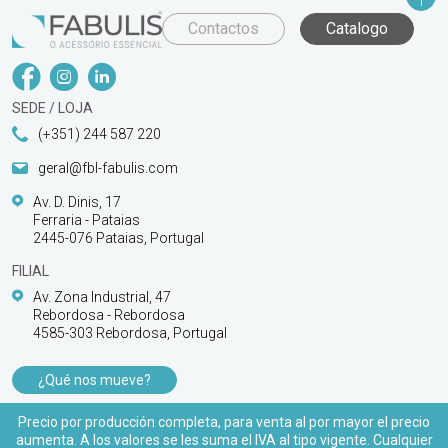
Contactos
Catalogo
SEDE / LOJA
(+351) 244 587 220
geral@fbl-fabulis.com
Av. D. Dinis, 17
Ferraria - Pataias
2445-076 Pataias, Portugal
FILIAL
Av. Zona Industrial, 47
Rebordosa - Rebordosa
4585-303 Rebordosa, Portugal
¿Qué nos mueve?
PRODUCTOS
Precio por producción completa, para venta al por mayor el precio
aumenta. A los valores se les suma el IVA al tipo vigente. Cualquier