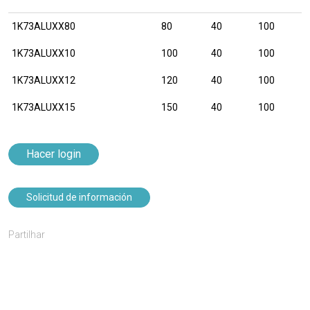
1K73ALUXX80
80
40
100
1K73ALUXX10
100
40
100
1K73ALUXX12
120
40
100
1K73ALUXX15
150
40
100
Hacer login
Solicitud de información
Partilhar