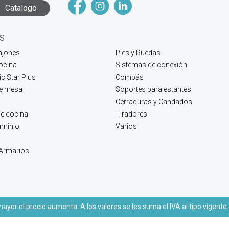
Catalogo
S
ajones
Pies y Ruedas
ocina
Sistemas de conexión
c Star Plus
Compás
de mesa
Soportes para estantes
Cerraduras y Candados
e cocina
Tiradores
luminio
Varios
 Armarios
yor el precio aumenta. A los valores se les suma el IVA al tipo vigente.