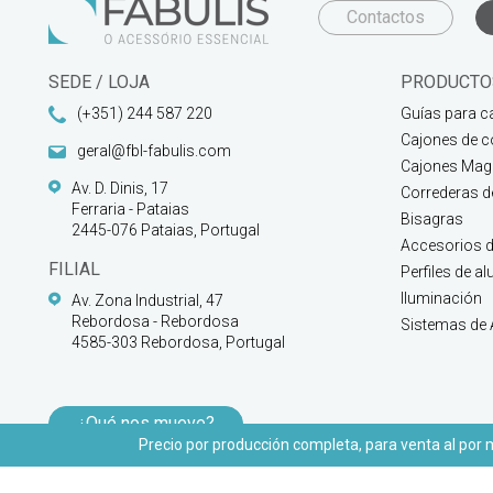
Contactos
SEDE / LOJA
PRODUCTO
(+351) 244 587 220
Guías para c
Cajones de c
geral@fbl-fabulis.com
Cajones Magi
Av. D. Dinis, 17
Correderas 
Ferraria - Pataias
Bisagras
2445-076 Pataias, Portugal
Accesorios d
FILIAL
Perfiles de a
Iluminación
Av. Zona Industrial, 47
Rebordosa - Rebordosa
Sistemas de
4585-303 Rebordosa, Portugal
¿Qué nos mueve?
Precio por producción completa, para venta al por ma