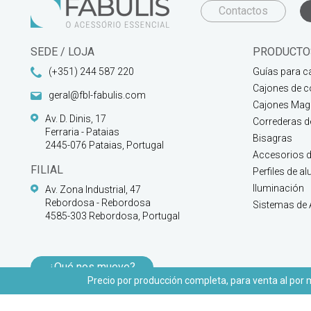
Contactos
SEDE / LOJA
PRODUCTO
(+351) 244 587 220
Guías para c
Cajones de c
geral@fbl-fabulis.com
Cajones Magi
Av. D. Dinis, 17
Correderas 
Ferraria - Pataias
Bisagras
2445-076 Pataias, Portugal
Accesorios d
FILIAL
Perfiles de a
Iluminación
Av. Zona Industrial, 47
Rebordosa - Rebordosa
Sistemas de
4585-303 Rebordosa, Portugal
¿Qué nos mueve?
Precio por producción completa, para venta al por ma