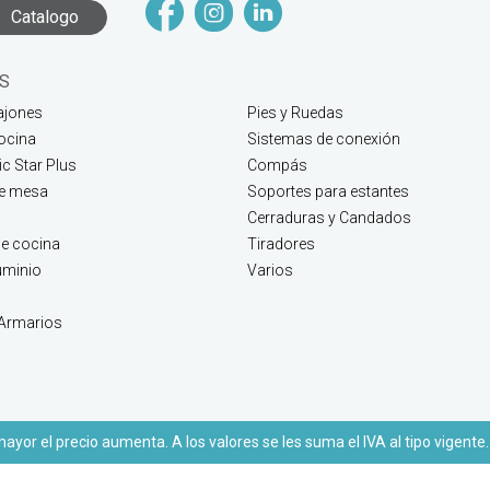
Catalogo
S
ajones
Pies y Ruedas
ocina
Sistemas de conexión
c Star Plus
Compás
de mesa
Soportes para estantes
Cerraduras y Candados
e cocina
Tiradores
luminio
Varios
 Armarios
yor el precio aumenta. A los valores se les suma el IVA al tipo vigente.