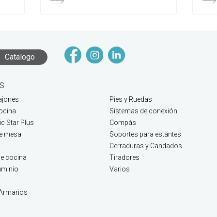
Catalogo
S
ajones
Pies y Ruedas
ocina
Sistemas de conexión
c Star Plus
Compás
de mesa
Soportes para estantes
Cerraduras y Candados
e cocina
Tiradores
luminio
Varios
 Armarios