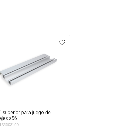
ajes s56
 1S5303100