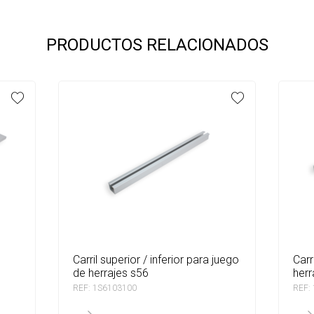
PRODUCTOS RELACIONADOS
carril superior / inferior para juego
carril superior para juego de
de herrajes s56
herr
REF: 1S6103100
REF: