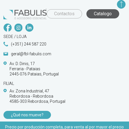
Contactos
Catalogo
SEDE / LOJA
(+351) 244 587 220
geral@fbl-fabulis.com
Av. D. Dinis, 17
Ferraria - Pataias
2445-076 Pataias, Portugal
FILIAL
Av. Zona Industrial, 47
Rebordosa - Rebordosa
4585-303 Rebordosa, Portugal
¿Qué nos mueve?
PRODUCTOS
Precio por producción completa, para venta al por mayor el precio