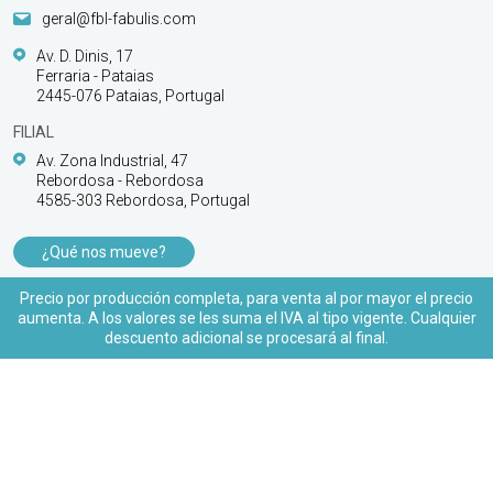
geral@fbl-fabulis.com
Av. D. Dinis, 17
Ferraria - Pataias
2445-076 Pataias, Portugal
FILIAL
Av. Zona Industrial, 47
Rebordosa - Rebordosa
4585-303 Rebordosa, Portugal
¿Qué nos mueve?
PRODUCTOS
Precio por producción completa, para venta al por mayor el precio
aumenta. A los valores se les suma el IVA al tipo vigente. Cualquier
APOYO AL CLIENTE
descuento adicional se procesará al final.
© 2026 FBL Fabulis - O acessório essencial |
Todos los derechos reservados