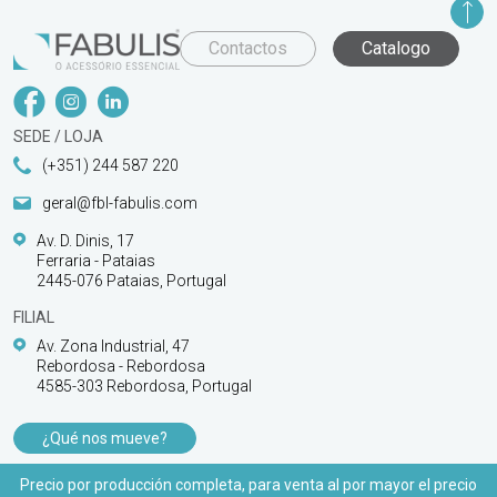
Contactos
Catalogo
SEDE / LOJA
(+351) 244 587 220
geral@fbl-fabulis.com
Av. D. Dinis, 17
Ferraria - Pataias
2445-076 Pataias, Portugal
FILIAL
Av. Zona Industrial, 47
Rebordosa - Rebordosa
4585-303 Rebordosa, Portugal
¿Qué nos mueve?
PRODUCTOS
Precio por producción completa, para venta al por mayor el precio