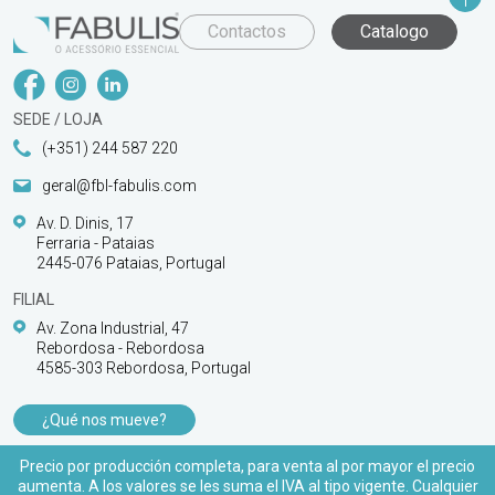
Contactos
Catalogo
SEDE / LOJA
(+351) 244 587 220
geral@fbl-fabulis.com
Av. D. Dinis, 17
Ferraria - Pataias
2445-076 Pataias, Portugal
FILIAL
Av. Zona Industrial, 47
Rebordosa - Rebordosa
4585-303 Rebordosa, Portugal
¿Qué nos mueve?
PRODUCTOS
Precio por producción completa, para venta al por mayor el precio
aumenta. A los valores se les suma el IVA al tipo vigente. Cualquier