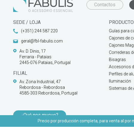
Contactos
SEDE / LOJA
PRODUCTO
(+351) 244 587 220
Guías para c
Cajones de c
geral@fbl-fabulis.com
Cajones Magi
Av. D. Dinis, 17
Correderas 
Ferraria - Pataias
Bisagras
2445-076 Pataias, Portugal
Accesorios d
FILIAL
Perfiles de a
Iluminación
Av. Zona Industrial, 47
Rebordosa - Rebordosa
Sistemas de
4585-303 Rebordosa, Portugal
¿Qué nos mueve?
Precio por producción completa, para venta al por ma