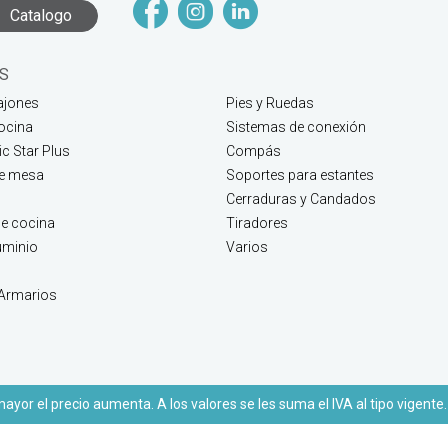
Catalogo
S
ajones
Pies y Ruedas
ocina
Sistemas de conexión
c Star Plus
Compás
de mesa
Soportes para estantes
Cerraduras y Candados
e cocina
Tiradores
luminio
Varios
 Armarios
yor el precio aumenta. A los valores se les suma el IVA al tipo vigente.