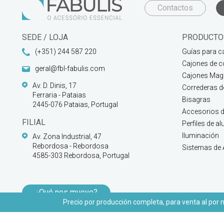
Contactos
SEDE / LOJA
PRODUCTO
(+351) 244 587 220
Guías para c
Cajones de c
geral@fbl-fabulis.com
Cajones Magi
Av. D. Dinis, 17
Correderas 
Ferraria - Pataias
Bisagras
2445-076 Pataias, Portugal
Accesorios d
FILIAL
Perfiles de a
Iluminación
Av. Zona Industrial, 47
Rebordosa - Rebordosa
Sistemas de
4585-303 Rebordosa, Portugal
¿Qué nos mueve?
Precio por producción completa, para venta al por ma