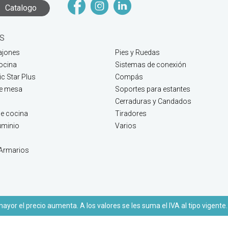
Catalogo
S
ajones
Pies y Ruedas
ocina
Sistemas de conexión
c Star Plus
Compás
de mesa
Soportes para estantes
Cerraduras y Candados
e cocina
Tiradores
luminio
Varios
 Armarios
yor el precio aumenta. A los valores se les suma el IVA al tipo vigente.